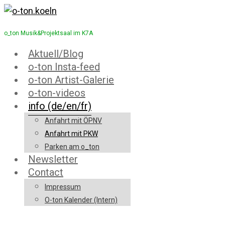
o_ton Musik&Projektsaal im K7A
Aktuell/Blog
o-ton Insta-feed
o-ton Artist-Galerie
o-ton-videos
info (de/en/fr)
Anfahrt mit ÖPNV
Anfahrt mit PKW
Parken am o_ton
Newsletter
Contact
Impressum
O-ton Kalender (Intern)