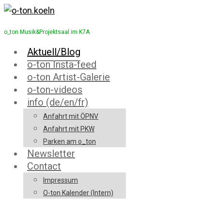
o_ton Musik&Projektsaal im K7A
Aktuell/Blog
o-ton Insta-feed
o-ton Artist-Galerie
o-ton-videos
info (de/en/fr)
Anfahrt mit ÖPNV
Anfahrt mit PKW
Parken am o_ton
Newsletter
Contact
Impressum
O-ton Kalender (Intern)