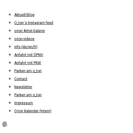
Aktuell/Blog
O_ton´s Instagram feed
o-ton Artist-Galerie
o-ton-videos
info (de/en/fr)
Anfahrt mit ÖPNV
Anfahrt mit PKW
Parken am o_ton
Contact
Newsletter
Parken am o_ton
Impressum
O-ton Kalender (Intern)
@