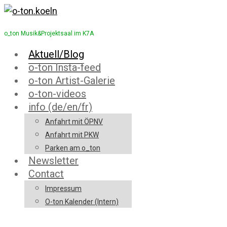
o_ton Musik&Projektsaal im K7A
Aktuell/Blog
o-ton Insta-feed
o-ton Artist-Galerie
o-ton-videos
info (de/en/fr)
Anfahrt mit ÖPNV
Anfahrt mit PKW
Parken am o_ton
Newsletter
Contact
Impressum
O-ton Kalender (Intern)