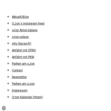
Aktuell/Blog
O_ton´s Instagram feed
o-ton Artist-Galerie
o-ton-videos
info (de/en/fr)
Anfahrt mit ÖPNV
Anfahrt mit PKW
Parken am o_ton
Contact
Newsletter
Parken am o_ton
Impressum
O-ton Kalender (Intern)
@