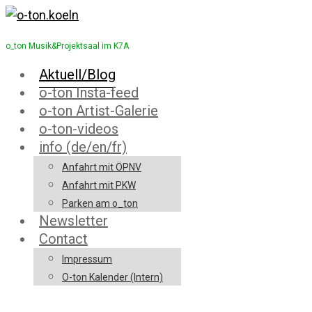
o_ton Musik&Projektsaal im K7A
Aktuell/Blog
o-ton Insta-feed
o-ton Artist-Galerie
o-ton-videos
info (de/en/fr)
Anfahrt mit ÖPNV
Anfahrt mit PKW
Parken am o_ton
Newsletter
Contact
Impressum
O-ton Kalender (Intern)